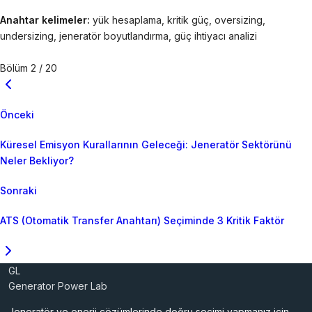
Anahtar kelimeler:
yük hesaplama, kritik güç, oversizing,
undersizing, jeneratör boyutlandırma, güç ihtiyacı analizi
Bölüm 2 / 20
Önceki
Küresel Emisyon Kurallarının Geleceği: Jeneratör Sektörünü
Neler Bekliyor?
Sonraki
ATS (Otomatik Transfer Anahtarı) Seçiminde 3 Kritik Faktör
GL
Generator Power Lab
Jeneratör ve enerji çözümlerinde doğru seçimi yapmanız için