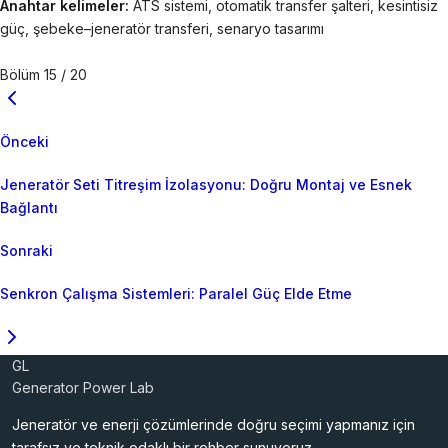
Anahtar kelimeler:
ATS sistemi, otomatik transfer şalteri, kesintisiz
güç, şebeke–jeneratör transferi, senaryo tasarımı
Bölüm 15 / 20
Önceki
Jeneratör Seti Titreşim İzolasyonu: Doğru Montaj ve Esnek
Bağlantı
Sonraki
Senkron Çalışma Sistemleri: Paralel Güç Elde Etme
GL
Generator Power Lab
Jeneratör ve enerji çözümlerinde doğru seçimi yapmanız için
tarafsız ve teknik odaklı bir rehber sunuyoruz.