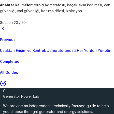
Anahtar kelimeler:
toroid akım trafosu, kaçak akım koruması, can
güvenliği, mal güvenliği, koruma rölesi, izolasyon
Section 20 / 20
Previous
Uzaktan Erişim ve Kontrol: Jeneratörünüzü Her Yerden Yönetin
Completed
All Guides
GL
Generator Power Lab
We provide an independent, technically focused guide to help
you choose the right generator and energy solutions.