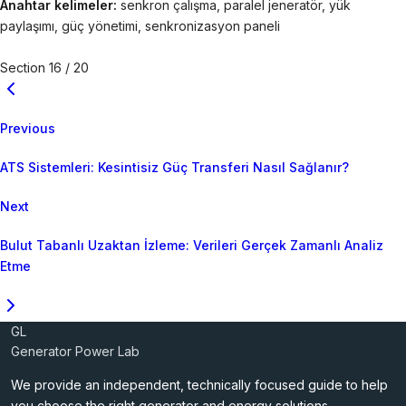
Anahtar kelimeler:
senkron çalışma, paralel jeneratör, yük
paylaşımı, güç yönetimi, senkronizasyon paneli
Section 16 / 20
Previous
ATS Sistemleri: Kesintisiz Güç Transferi Nasıl Sağlanır?
Next
Bulut Tabanlı Uzaktan İzleme: Verileri Gerçek Zamanlı Analiz
Etme
GL
Generator Power Lab
We provide an independent, technically focused guide to help
you choose the right generator and energy solutions.