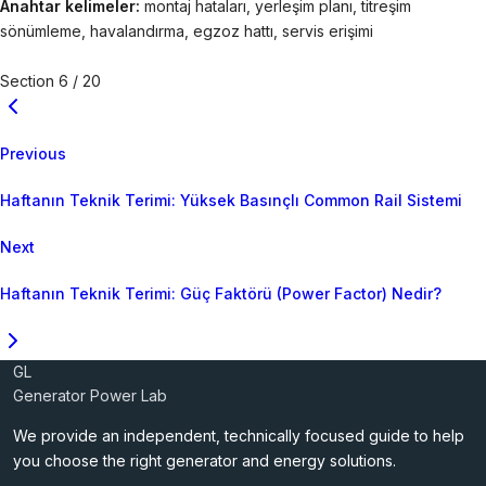
Anahtar kelimeler:
montaj hataları, yerleşim planı, titreşim
sönümleme, havalandırma, egzoz hattı, servis erişimi
Section 6 / 20
Previous
Haftanın Teknik Terimi: Yüksek Basınçlı Common Rail Sistemi
Next
Haftanın Teknik Terimi: Güç Faktörü (Power Factor) Nedir?
GL
Generator Power Lab
We provide an independent, technically focused guide to help
you choose the right generator and energy solutions.