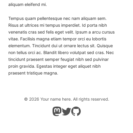
aliquam eleifend mi.
Tempus quam pellentesque nec nam aliquam sem.
Risus at ultrices mi tempus imperdiet. Id porta nibh
venenatis cras sed felis eget velit. Ipsum a arcu cursus
vitae. Facilisis magna etiam tempor orci eu lobortis
elementum. Tincidunt dui ut ornare lectus sit. Quisque
non tellus orci ac. Blandit libero volutpat sed cras. Nec
tincidunt praesent semper feugiat nibh sed pulvinar
proin gravida. Egestas integer eget aliquet nibh
praesent tristique magna.
© 2026 Your name here. All rights reserved.
Follow Astro on Mastodon
Follow Astro on Twitter
Go to Astro's GitHub repo