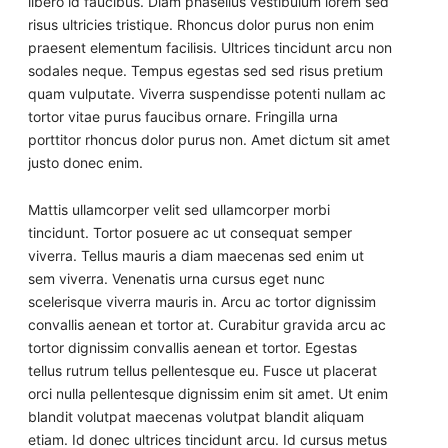
libero id faucibus. Diam phasellus vestibulum lorem sed
risus ultricies tristique. Rhoncus dolor purus non enim
praesent elementum facilisis. Ultrices tincidunt arcu non
sodales neque. Tempus egestas sed sed risus pretium
quam vulputate. Viverra suspendisse potenti nullam ac
tortor vitae purus faucibus ornare. Fringilla urna
porttitor rhoncus dolor purus non. Amet dictum sit amet
justo donec enim.
Mattis ullamcorper velit sed ullamcorper morbi
tincidunt. Tortor posuere ac ut consequat semper
viverra. Tellus mauris a diam maecenas sed enim ut
sem viverra. Venenatis urna cursus eget nunc
scelerisque viverra mauris in. Arcu ac tortor dignissim
convallis aenean et tortor at. Curabitur gravida arcu ac
tortor dignissim convallis aenean et tortor. Egestas
tellus rutrum tellus pellentesque eu. Fusce ut placerat
orci nulla pellentesque dignissim enim sit amet. Ut enim
blandit volutpat maecenas volutpat blandit aliquam
etiam. Id donec ultrices tincidunt arcu. Id cursus metus